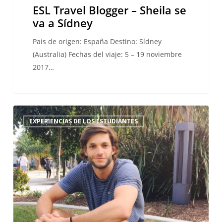
ESL Travel Blogger – Sheila se
va a Sídney
País de origen: España Destino: Sídney
(Australia) Fechas del viaje: 5 – 19 noviembre
2017…
Noosa:
EXPERIENCIAS DE LOS ESTUDIANTES
la
meca
del
surf