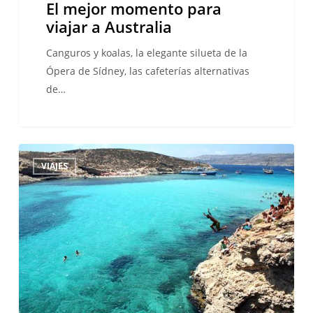
El mejor momento para
viajar a Australia
Canguros y koalas, la elegante silueta de la
Ópera de Sídney, las cafeterías alternativas
de…
Nuestros
VIAJES
destinos
más
cálidos