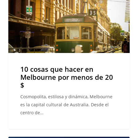
en
Melbourne
por
menos
de
20
$
10 cosas que hacer en
Melbourne por menos de 20
$
Cosmopolita, estilosa y dinámica, Melbourne
es la capital cultural de Australia. Desde el
centro de…