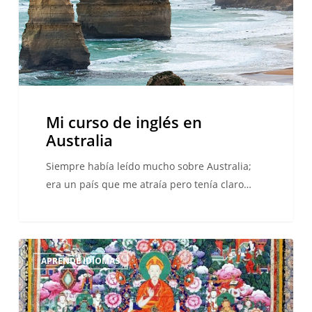
Australia
Mi curso de inglés en
Australia
Siempre había leído mucho sobre Australia;
era un país que me atraía pero tenía claro…
¡El
APRENDE IDIOMAS
yoga
te
ayudará