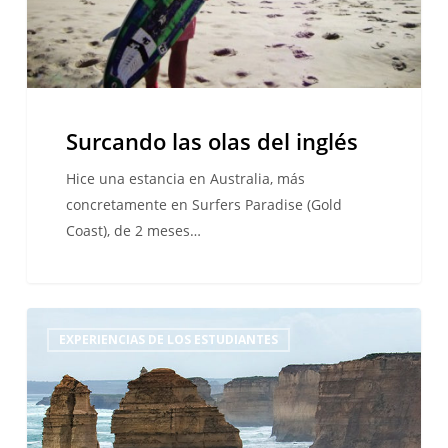
Surcando las olas del inglés
Hice una estancia en Australia, más
concretamente en Surfers Paradise (Gold
Coast), de 2 meses…
Mi
EXPERIENCIAS DE LOS ESTUDIANTES
curso
de
inglés
en