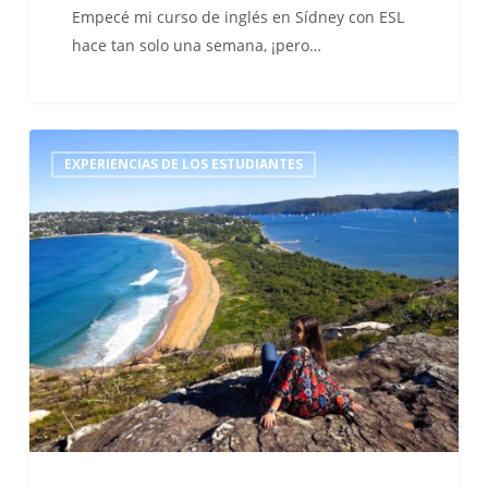
Empecé mi curso de inglés en Sídney con ESL
hace tan solo una semana, ¡pero…
ESL
EXPERIENCIAS DE LOS ESTUDIANTES
Travel
Blogger
–
Sheila
se
va
a
Sídney