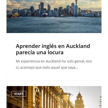
una
locura
Aprender inglés en Auckland
parecía una locura
Mi experiencia en Auckland ha sido genial, eso
sí, aconsejo que todo aquel que vaya…
10
VIAJES
cosas
que
hacer