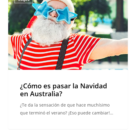
es
pasar
la
Navidad
en
Australia?
¿Cómo es pasar la Navidad
en Australia?
¿Te da la sensación de que hace muchísimo
que terminó el verano? ¡Eso puede cambiar!…