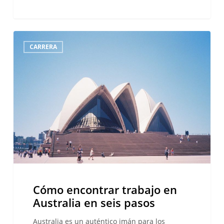
Cómo
CARRERA
encontrar
trabajo
en
Australia
en
seis
pasos
Cómo encontrar trabajo en
Australia en seis pasos
Australia es un auténtico imán para los