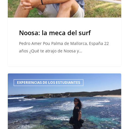
Noosa: la meca del surf
Pedro Amer Pou Palma de Mallorca, España 22
años ¿Qué te atrajo de Noosa y…
¿Volver
EXPERIENCIAS DE LOS ESTUDIANTES
al
cole
a
los
50
años?