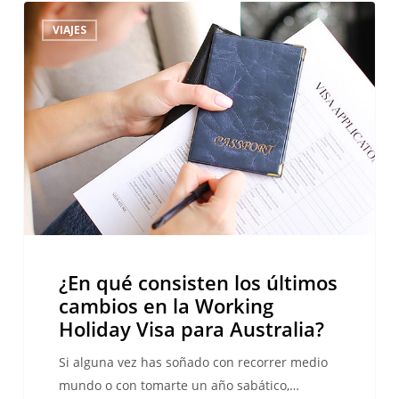
¿En
VIAJES
qué
consisten
los
últimos
cambios
en
la
Working
Holiday
Visa
para
¿En qué consisten los últimos
Australia?
cambios en la Working
Holiday Visa para Australia?
Si alguna vez has soñado con recorrer medio
mundo o con tomarte un año sabático,…