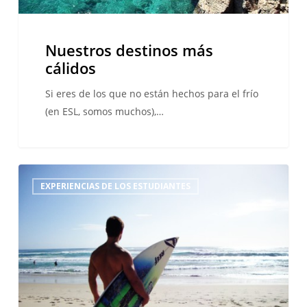
Nuestros destinos más
cálidos
Si eres de los que no están hechos para el frío
(en ESL, somos muchos),…
Surcando
EXPERIENCIAS DE LOS ESTUDIANTES
las
olas
del
inglés