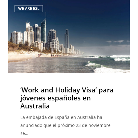
‘Work
WE ARE ESL
and
Holiday
Visa’
para
jóvenes
españoles
en
Australia
‘Work and Holiday Visa’ para
jóvenes españoles en
Australia
La embajada de España en Australia ha
anunciado que el próximo 23 de noviembre
se…