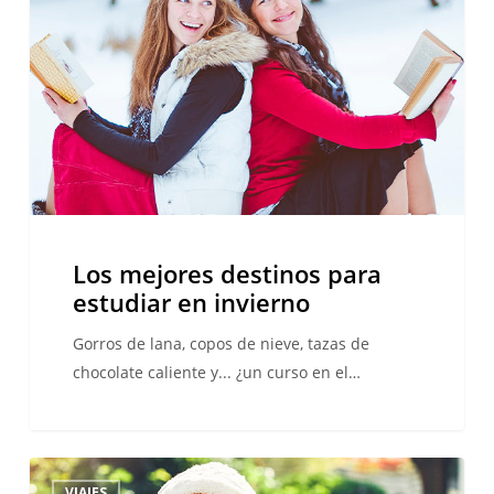
para
estudiar
en
invierno
Los mejores destinos para
estudiar en invierno
Gorros de lana, copos de nieve, tazas de
chocolate caliente y... ¿un curso en el…
¿Cómo
VIAJES