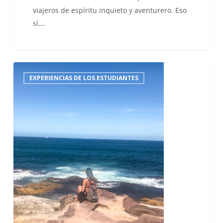
viajeros de espíritu inquieto y aventurero. Eso
sí,…
ESL
EXPERIENCIAS DE LOS ESTUDIANTES
Travel
Blogger
–
¡Sheila
vuelve
de
Sídney!