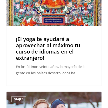
a
aprovechar
al
máximo
tu
curso
¡El yoga te ayudará a
de
aprovechar al máximo tu
idiomas
curso de idiomas en el
en
extranjero!
el
extranjero!
En los últimos veinte años, la mayoría de la
gente en los países desarrollados ha…
Los
VIAJES
mejores
destinos