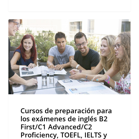
Cursos
APRENDE IDIOMAS
de
preparación
para
los
exámenes
de
inglés
B2
First/C1
Advanced/C2
Cursos de preparación para
Proficiency,
los exámenes de inglés B2
TOEFL,
First/C1 Advanced/C2
IELTS
Proficiency, TOEFL, IELTS y
y