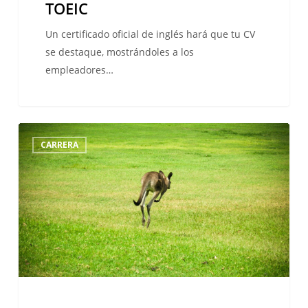
TOEIC
TOEIC
Un certificado oficial de inglés hará que tu CV
se destaque, mostrándoles a los
empleadores…
Trabaja
CARRERA
y
estudia
en
Australia
y
Nueva
Zelanda