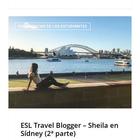
ESL
EXPERIENCIAS DE LOS ESTUDIANTES
Travel
Blogger
–
Sheila
en
Sídney
(2ª
parte)
ESL Travel Blogger – Sheila en
Sídney (2ª parte)