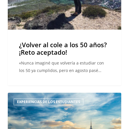
¡Reto
aceptado!
¿Volver al cole a los 50 años?
¡Reto aceptado!
«Nunca imaginé que volvería a estudiar con
los 50 ya cumplidos, pero en agosto pasé…
Aprender
EXPERIENCIAS DE LOS ESTUDIANTES
inglés
en
Auckland
parecía