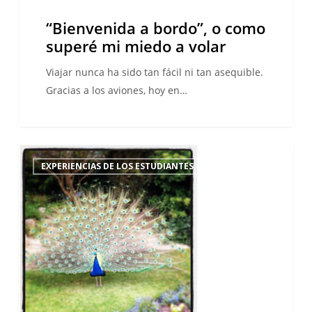
“Bienvenida a bordo”, o como
superé mi miedo a volar
Viajar nunca ha sido tan fácil ni tan asequible.
Gracias a los aviones, hoy en…
Mi
EXPERIENCIAS DE LOS ESTUDIANTES
curso
de
francés
en
Ruan