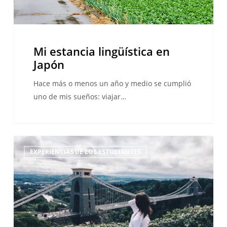
Mi estancia lingüística en
Japón
Hace más o menos un año y medio se cumplió
uno de mis sueños: viajar…
Un
EXPERIENCIAS DE LOS ESTUDIANTES
curso
de
inglés
en
Bristol
inolvidable