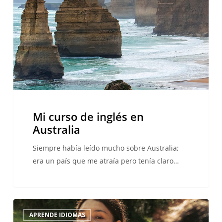
inglés
en
Australia
Mi curso de inglés en
Australia
Siempre había leído mucho sobre Australia;
era un país que me atraía pero tenía claro…
¿Por
APRENDE IDIOMAS
qué