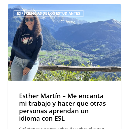
Esther
EXPERIENCIAS DE LOS ESTUDIANTES
Martín
–
Me
encanta
mi
trabajo
y
hacer
que
otras
personas
Esther Martín – Me encanta
aprendan
mi trabajo y hacer que otras
un
personas aprendan un
idioma
idioma con ESL
con
ESL
Cuéntanos un poco sobre ti y sobre el curso