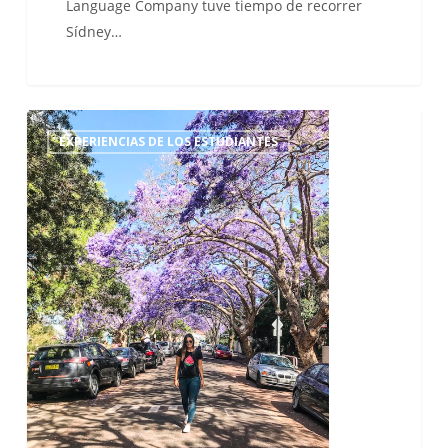
Language Company tuve tiempo de recorrer
Sídney…
ESL
EXPERIENCIAS DE LOS ESTUDIANTES
Travel
Blogger
–
Sheila
en
Sídney
(3ª
parte)