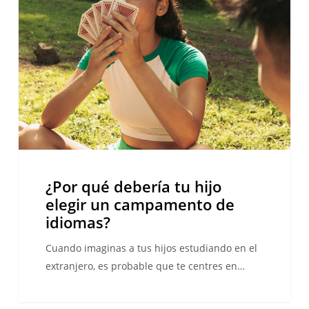
debería
tu
hijo
elegir
un
campamento
de
idiomas?
¿Por qué debería tu hijo
elegir un campamento de
idiomas?
Cuando imaginas a tus hijos estudiando en el
extranjero, es probable que te centres en…