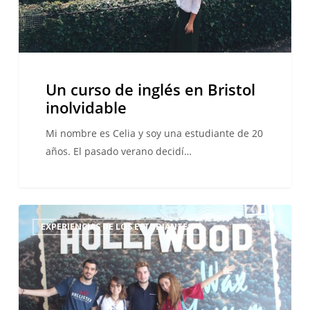
Un curso de inglés en Bristol
inolvidable
Mi nombre es Celia y soy una estudiante de 20
años. El pasado verano decidí…
Mi
EXPERIENCIAS DE LOS ESTUDIANTES
sueño
americano
en
Los
Ángeles