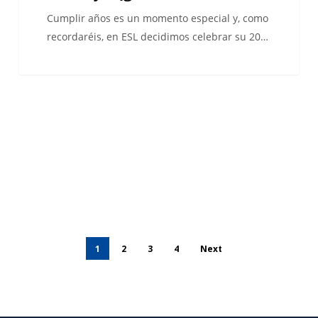
Cumplir años es un momento especial y, como
recordaréis, en ESL decidimos celebrar su 20…
1
2
3
4
Next