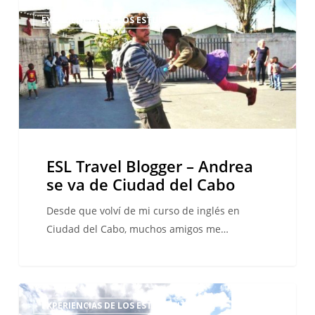
ESL
EXPERIENCIAS DE LOS ESTUDIANTES
Travel
Blogger
–
Andrea
se
va
de
Ciudad
ESL Travel Blogger – Andrea
del
se va de Ciudad del Cabo
Cabo
Desde que volví de mi curso de inglés en
Ciudad del Cabo, muchos amigos me…
Mi
EXPERIENCIAS DE LOS ESTUDIANTES
campamento