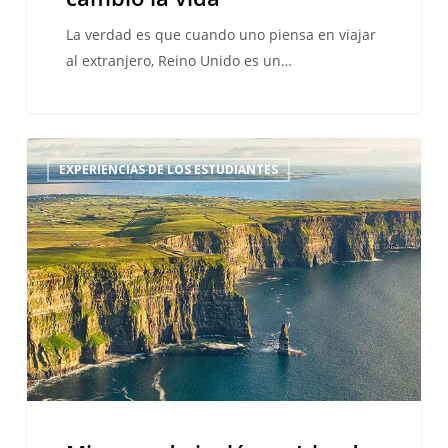
La verdad es que cuando uno piensa en viajar
al extranjero, Reino Unido es un…
Mi
EXPERIENCIAS DE LOS ESTUDIANTES
curso
de
inglés
en
Irlanda,
la
isla
esmeralda