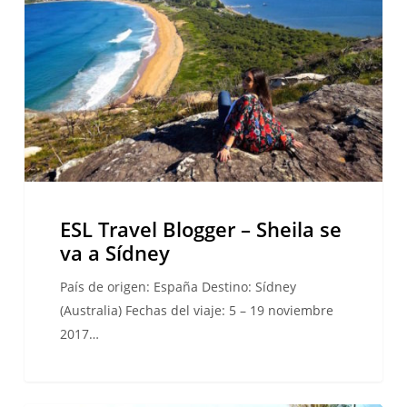
Sheila
se
va
a
Sídney
ESL Travel Blogger – Sheila se
va a Sídney
País de origen: España Destino: Sídney
(Australia) Fechas del viaje: 5 – 19 noviembre
2017…