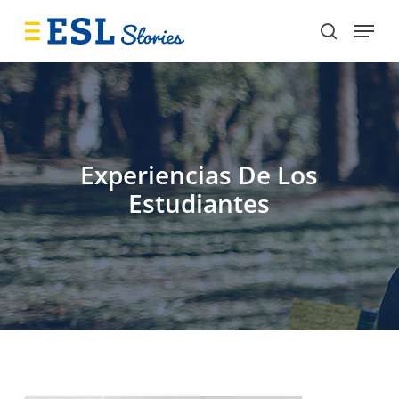
Skip
Menu
to
search
main
content
Experiencias De Los
Estudiantes