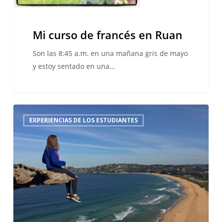
Mi curso de francés en Ruan
Son las 8:45 a.m. en una mañana gris de mayo
y estoy sentado en una…
Anne
EXPERIENCIAS DE LOS ESTUDIANTES
Wytzes:
Una
experiencia
de
año
sabático