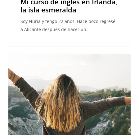
Mi curso de inglés en Irlanda,
la isla esmeralda
Soy Núria y tengo 22 años. Hace poco regresé
a Alicante después de hacer un…
¡Estudia
EXPERIENCIAS DE LOS ESTUDIANTES
inglés
en
varios
destinos!