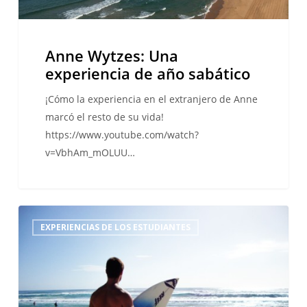
Anne Wytzes: Una
experiencia de año sabático
¡Cómo la experiencia en el extranjero de Anne
marcó el resto de su vida!
https://www.youtube.com/watch?
v=VbhAm_mOLUU…
Surcando
EXPERIENCIAS DE LOS ESTUDIANTES
las
olas
del
inglés