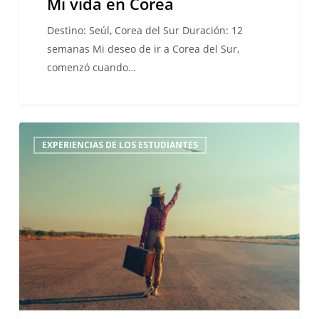
Mi vida en Corea
Destino: Seúl, Corea del Sur Duración: 12
semanas Mi deseo de ir a Corea del Sur,
comenzó cuando…
“Bienvenida
EXPERIENCIAS DE LOS ESTUDIANTES
a
bordo”,
o
como
superé
mi
miedo
a
volar