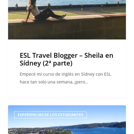
Sídney
(2ª
parte)
ESL Travel Blogger – Sheila en
Sídney (2ª parte)
Empecé mi curso de inglés en Sídney con ESL
hace tan solo una semana, ¡pero…
ESL
EXPERIENCIAS DE LOS ESTUDIANTES
Travel
Blogger
–