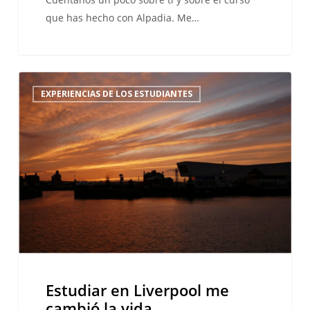
que has hecho con Alpadia. Me…
Estudiar
EXPERIENCIAS DE LOS ESTUDIANTES
en
Liverpool
me
cambió
la
vida
Estudiar en Liverpool me
cambió la vida