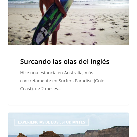
Surcando las olas del inglés
Hice una estancia en Australia, más
concretamente en Surfers Paradise (Gold
Coast), de 2 meses…
Mi
EXPERIENCIAS DE LOS ESTUDIANTES
curso
de