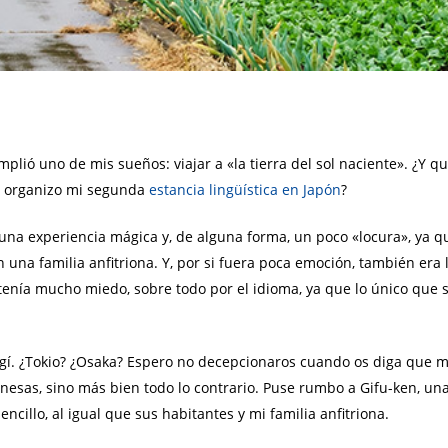
lió uno de mis sueños: viajar a «la tierra del sol naciente». ¿Y 
as organizo mi segunda
estancia lingüística en Japón
?
 una experiencia mágica y, de alguna forma, un poco «locura», ya qu
na familia anfitriona. Y, por si fuera poca emoción, también era la
tenía mucho miedo, sobre todo por el idioma, ya que lo único que 
egí. ¿Tokio? ¿Osaka? Espero no decepcionaros cuando os diga que
nesas, sino más bien todo lo contrario. Puse rumbo a Gifu-ken, un
encillo, al igual que sus habitantes y mi familia anfitriona.