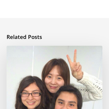
Related Posts
Mi
vida
en
Corea