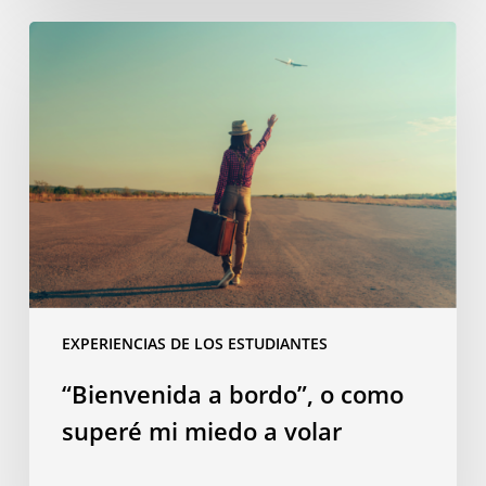
“Bienvenida
a
bordo”,
o
como
superé
mi
miedo
a
volar
EXPERIENCIAS DE LOS ESTUDIANTES
“Bienvenida a bordo”, o como
superé mi miedo a volar