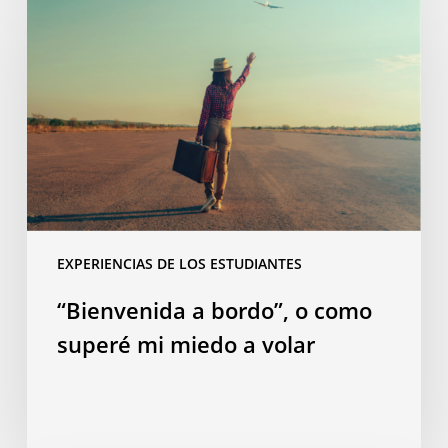
a
bordo”,
o
como
superé
mi
miedo
a
volar
EXPERIENCIAS DE LOS ESTUDIANTES
“Bienvenida a bordo”, o como
superé mi miedo a volar