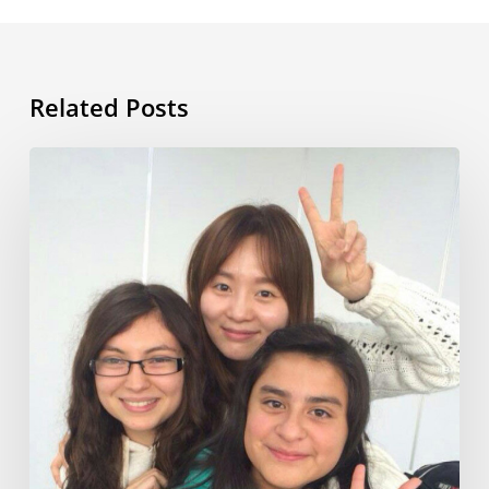
Related Posts
Mi
vida
en
Corea