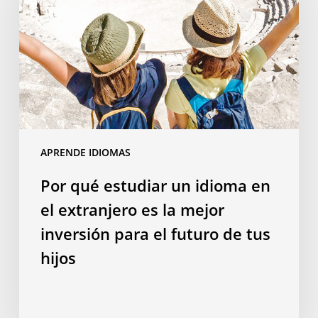
un
idioma
en
el
extranjero
es
la
mejor
APRENDE IDIOMAS
inversión
para
Por qué estudiar un idioma en
el
el extranjero es la mejor
futuro
de
inversión para el futuro de tus
tus
hijos
hijos