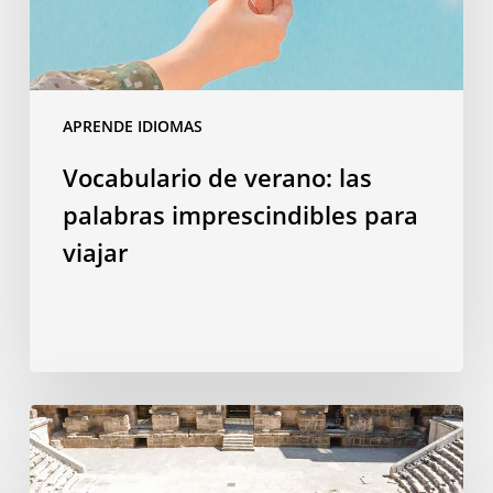
viajar
APRENDE IDIOMAS
Vocabulario de verano: las
palabras imprescindibles para
viajar
Por
qué
estudiar