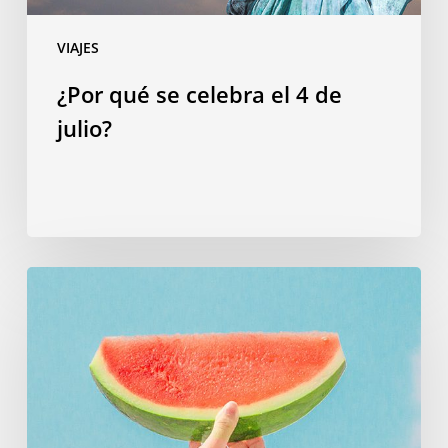
VIAJES
¿Por qué se celebra el 4 de
julio?
Vocabulario
de
verano:
las
palabras
imprescindibles
para