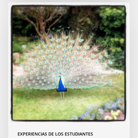
Mi
curso
de
francés
en
Ruan
EXPERIENCIAS DE LOS ESTUDIANTES