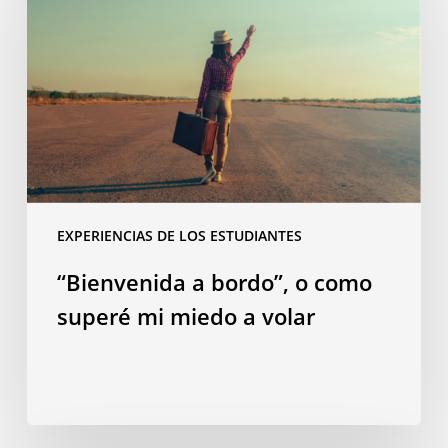
bordo”,
o
como
superé
mi
miedo
a
volar
EXPERIENCIAS DE LOS ESTUDIANTES
“Bienvenida a bordo”, o como
superé mi miedo a volar