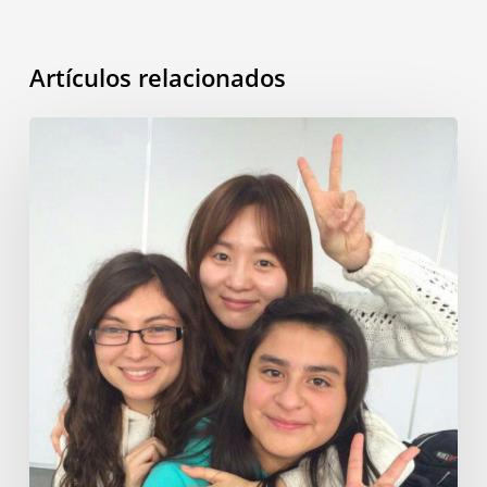
Artículos relacionados
Mi
vida
en
Corea