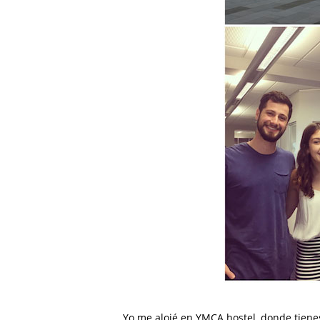
Yo me alojé en YMCA hostel, donde tiene