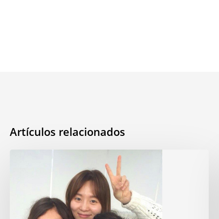
Artículos relacionados
Mi
vida
en
Corea