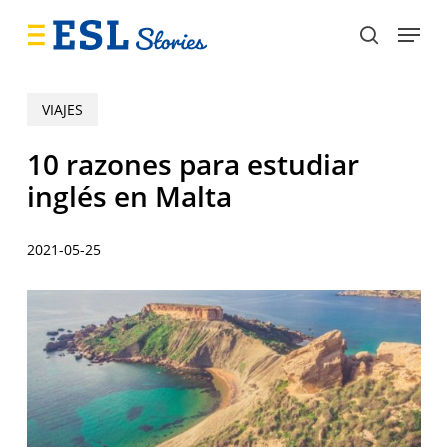
Skip
Menu
to
search
main
content
VIAJES
10 razones para estudiar
inglés en Malta
2021-05-25