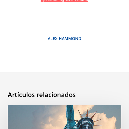
ALEX HAMMOND
Artículos relacionados
¿Por
qué
se