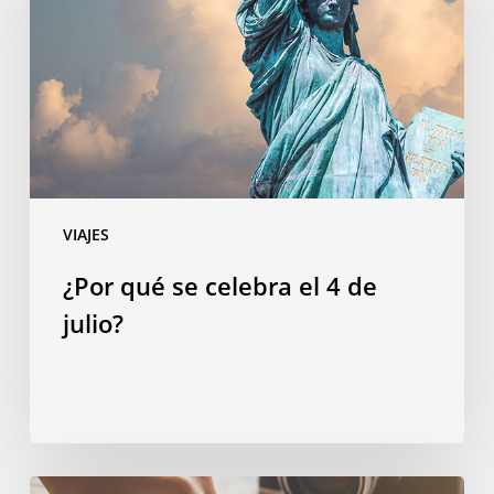
celebra
el
4
de
julio?
VIAJES
¿Por qué se celebra el 4 de
julio?
Gastar