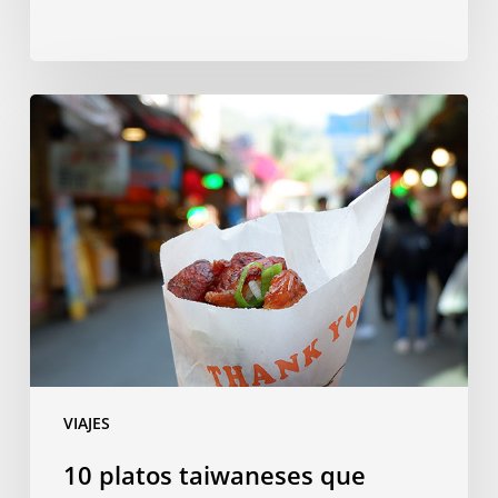
10
platos
taiwaneses
que
tienes
que
probar
en
Taipéi
VIAJES
10 platos taiwaneses que