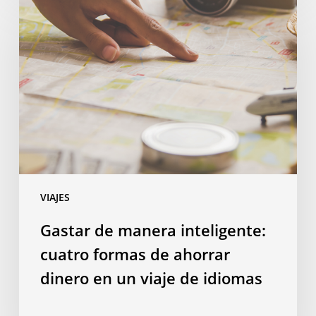
de
manera
inteligente:
cuatro
formas
de
ahorrar
dinero
en
un
VIAJES
viaje
de
Gastar de manera inteligente:
idiomas
cuatro formas de ahorrar
dinero en un viaje de idiomas