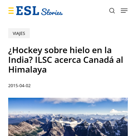
Skip
Menu
to
search
main
content
VIAJES
¿Hockey sobre hielo en la
India? ILSC acerca Canadá al
Himalaya
2015-04-02