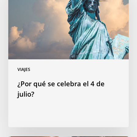
celebra
el
4
de
julio?
VIAJES
¿Por qué se celebra el 4 de
julio?