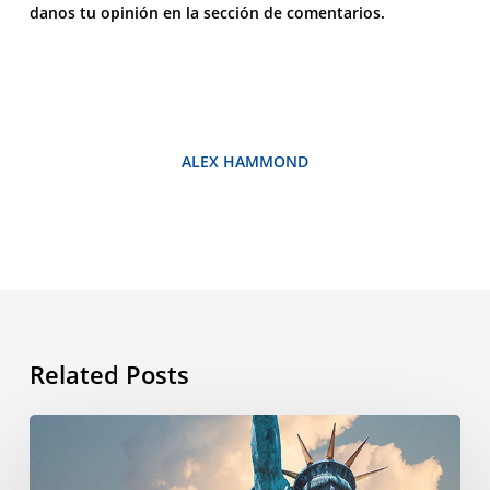
danos tu opinión en la sección de comentarios.
ALEX HAMMOND
Related Posts
¿Por
qué
se