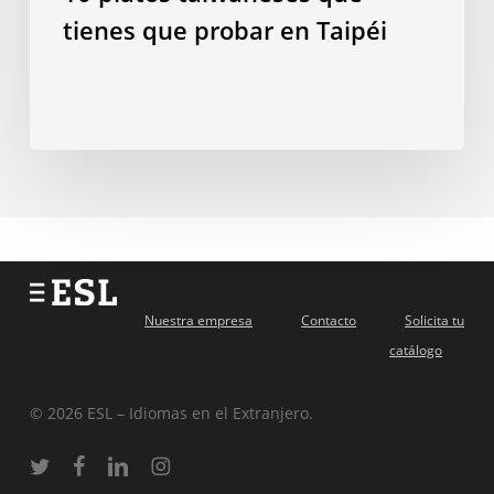
tienes que probar en Taipéi
Nuestra empresa
Contacto
Solicita tu
catálogo
© 2026 ESL – Idiomas en el Extranjero.
twitter
facebook
linkedin
instagram