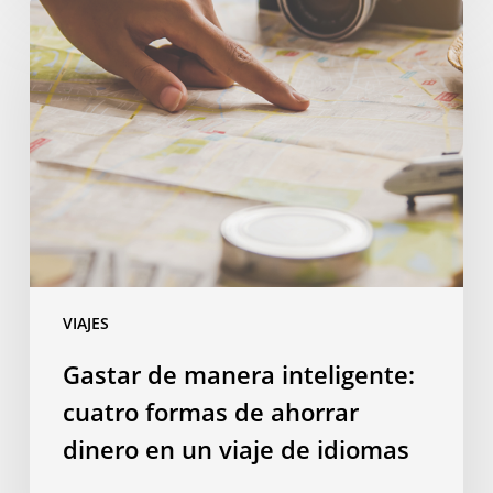
Gastar
de
manera
inteligente:
cuatro
formas
de
ahorrar
dinero
en
un
VIAJES
viaje
de
Gastar de manera inteligente:
idiomas
cuatro formas de ahorrar
dinero en un viaje de idiomas