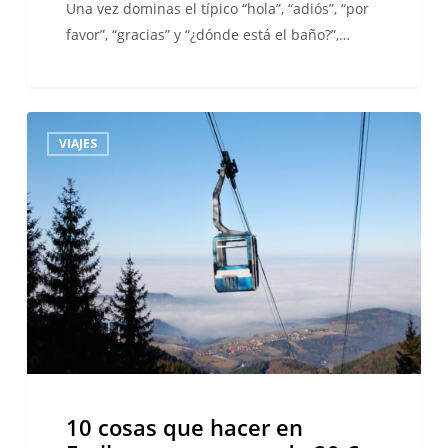
Una vez dominas el típico “hola”, “adiós”, “por
favor”, “gracias” y “¿dónde está el baño?”,…
10
VIAJES
cosas
que
hacer
en
Freiburg
por
menos
de
20
€
10 cosas que hacer en