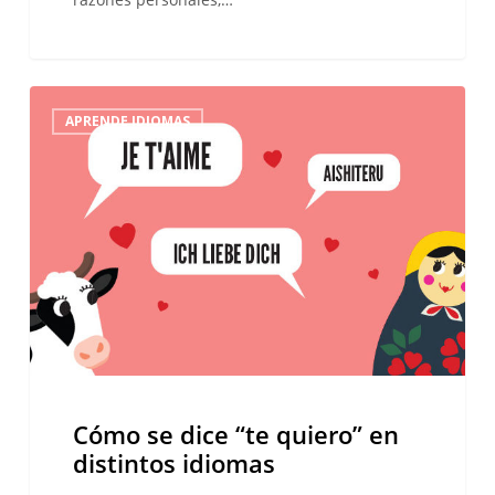
Cómo
APRENDE IDIOMAS
se
dice
“te
quiero”
en
distintos
idiomas
Cómo se dice “te quiero” en
distintos idiomas