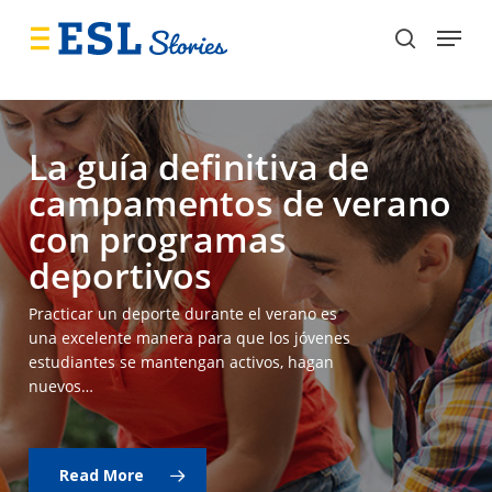
Skip
Menu
to
search
main
content
La guía definitiva de
campamentos de verano
con programas
deportivos
Practicar un deporte durante el verano es
una excelente manera para que los jóvenes
estudiantes se mantengan activos, hagan
nuevos…
Read More