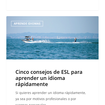
Cinco
APRENDE IDIOMAS
consejos
de
ESL
para
aprender
un
idioma
rápidamente
Cinco consejos de ESL para
aprender un idioma
rápidamente
Si quieres aprender un idioma rápidamente,
ya sea por motivos profesionales o por
razones personales,…