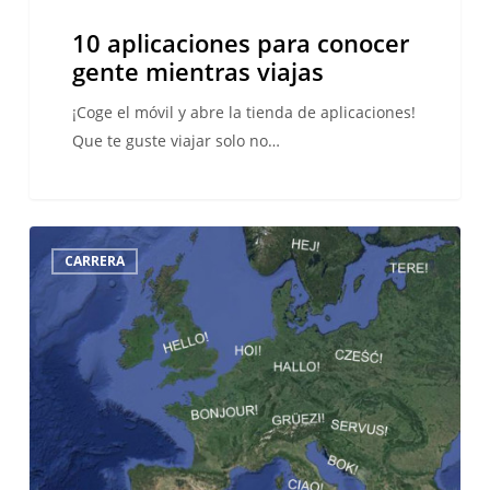
10 aplicaciones para conocer
gente mientras viajas
¡Coge el móvil y abre la tienda de aplicaciones!
Que te guste viajar solo no…
El
CARRERA
futuro
les
pertenece
a
aquellos
que
hablan
tres