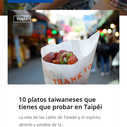
10
VIAJES
platos
taiwaneses
que
tienes
que
probar
en
Taipéi
10 platos taiwaneses que
tienes que probar en Taipéi
La vida de las calles de Taiwán y el espíritu
abierto y amable de la…