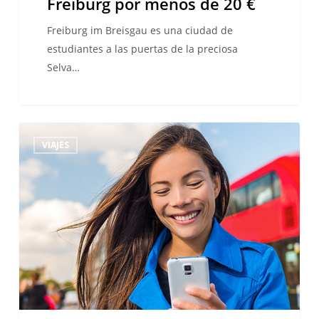
Freiburg por menos de 20 €
Freiburg im Breisgau es una ciudad de
estudiantes a las puertas de la preciosa
Selva…
10
VIAJES
aplicaciones
para
conocer
gente
mientras
viajas