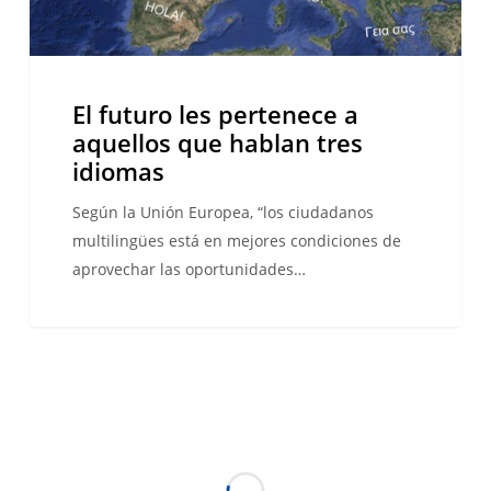
idiomas
El futuro les pertenece a
aquellos que hablan tres
idiomas
Según la Unión Europea, “los ciudadanos
multilingües está en mejores condiciones de
aprovechar las oportunidades…
Mi
EXPERIENCIAS DE LOS ESTUDIANTES
vida
en
Corea