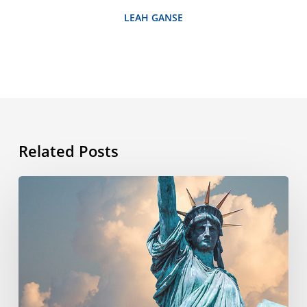
LEAH GANSE
Related Posts
¿Por
qué
se
celebra
el
4
de