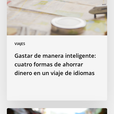
formas
de
ahorrar
dinero
en
un
VIAJES
viaje
de
Gastar de manera inteligente:
idiomas
cuatro formas de ahorrar
dinero en un viaje de idiomas
10