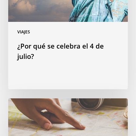
julio?
VIAJES
¿Por qué se celebra el 4 de
julio?
Gastar
de
manera
inteligente:
cuatro