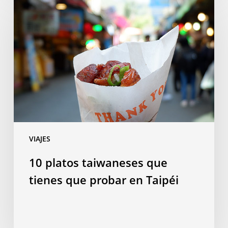
platos
taiwaneses
que
tienes
que
probar
en
Taipéi
VIAJES
10 platos taiwaneses que
tienes que probar en Taipéi