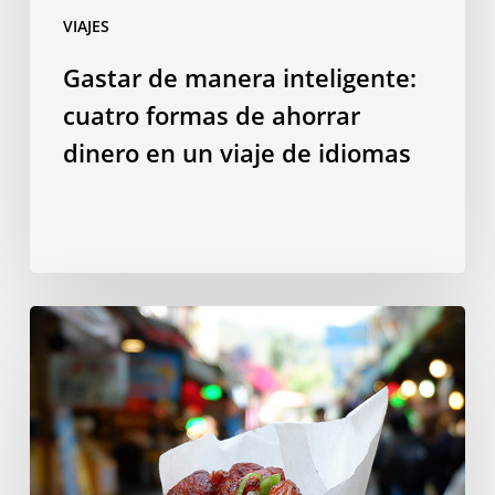
VIAJES
viaje
de
Gastar de manera inteligente:
idiomas
cuatro formas de ahorrar
dinero en un viaje de idiomas
10
platos
taiwaneses
que
tienes
que
probar