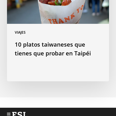
en
Taipéi
VIAJES
10 platos taiwaneses que
tienes que probar en Taipéi