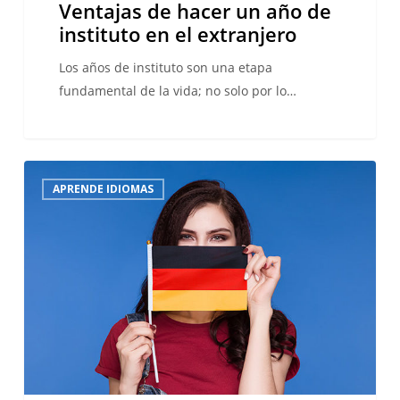
Ventajas de hacer un año de
instituto en el extranjero
Los años de instituto son una etapa
fundamental de la vida; no solo por lo…
5
APRENDE IDIOMAS
consejos
para
aprender
alemán
rápido