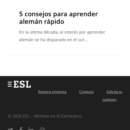
5 consejos para aprender
alemán rápido
En la última década, el interés por aprender
alemán se ha disparado en el sur…
Nuestra empresa
Contacto
Solicita tu
catálogo
© 2026 ESL – Idiomas en el Extranjero.
twitter
facebook
linkedin
instagram