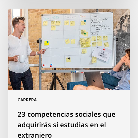
23
competencias
sociales
que
adquirirás
si
estudias
en
el
extranjero
CARRERA
23 competencias sociales que
adquirirás si estudias en el
extranjero