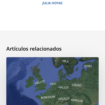
JULIA HOYAS
Artículos relacionados
El
futuro
les
pertenece
a
aquellos
que
hablan