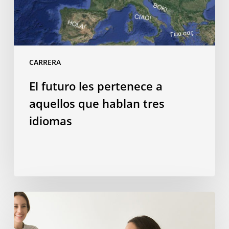
tres
idiomas
CARRERA
El futuro les pertenece a
aquellos que hablan tres
idiomas
Por
qué
estudiar