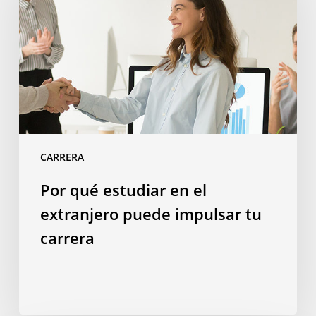
en
el
extranjero
puede
impulsar
tu
carrera
CARRERA
Por qué estudiar en el
extranjero puede impulsar tu
carrera