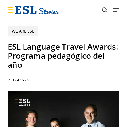
Skip
Menu
to
search
main
content
WE ARE ESL
ESL Language Travel Awards:
Programa pedagógico del
año
2017-09-23