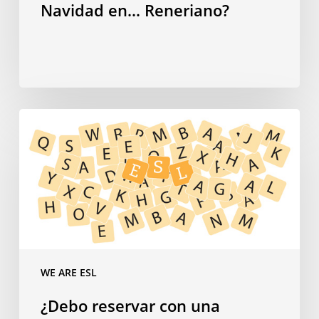
Navidad en… Reneriano?
¿Debo
reservar
con
una
agencia
o
directamente
con
la
WE ARE ESL
escuela?
¿Debo reservar con una