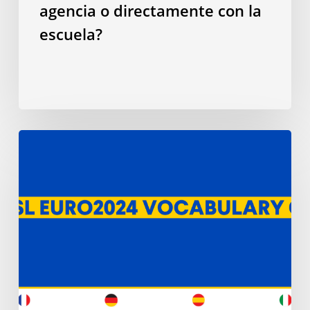
agencia o directamente con la
escuela?
La
Eurocopa
2024:
vocabulario
futbolístico
en
tu
segunda
lengua
con