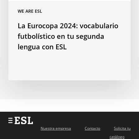
ESL
WE ARE ESL
La Eurocopa 2024: vocabulario
futbolístico en tu segunda
lengua con ESL
Nuestra empresa
Contacto
Solicita tu
catálogo