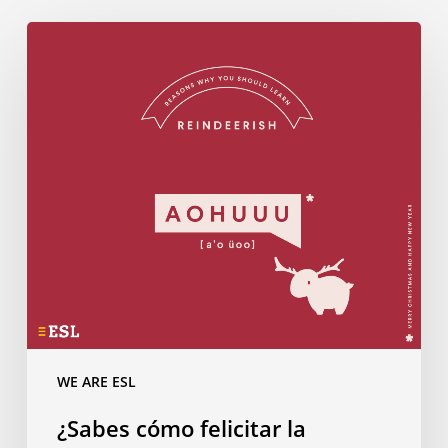
¿Sabes
cómo
felicitar
la
Navidad
en…
Reneriano?
WE ARE ESL
¿Sabes cómo felicitar la