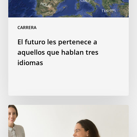
idiomas
CARRERA
El futuro les pertenece a
aquellos que hablan tres
idiomas
Por
qué
estudiar
en