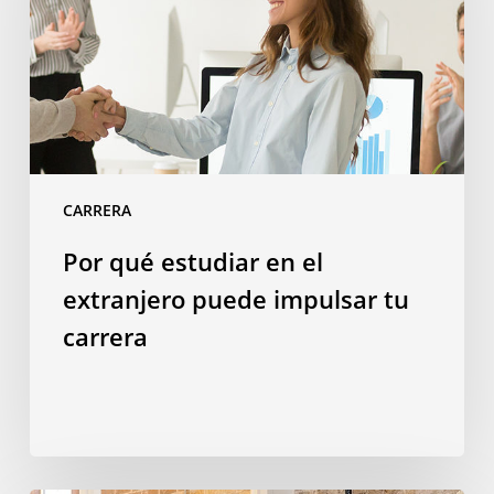
el
extranjero
puede
impulsar
tu
carrera
CARRERA
Por qué estudiar en el
extranjero puede impulsar tu
carrera