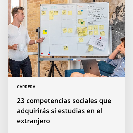
23
competencias
sociales
que
adquirirás
si
estudias
en
el
extranjero
CARRERA
23 competencias sociales que
adquirirás si estudias en el
extranjero