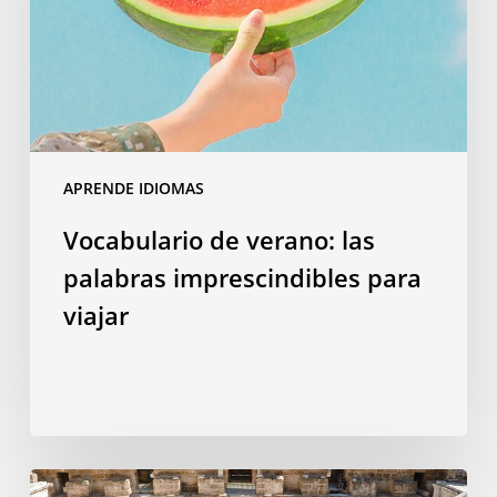
imprescindibles
para
viajar
APRENDE IDIOMAS
Vocabulario de verano: las
palabras imprescindibles para
viajar
Por