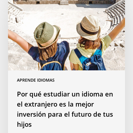
qué
estudiar
un
idioma
en
el
extranjero
es
la
mejor
APRENDE IDIOMAS
inversión
para
Por qué estudiar un idioma en
el
el extranjero es la mejor
futuro
de
inversión para el futuro de tus
tus
hijos
hijos