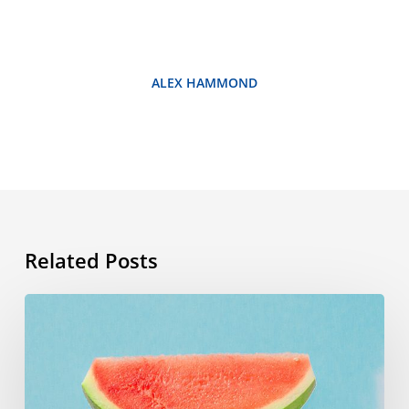
ALEX HAMMOND
Related Posts
Vocabulario
de
verano:
las
palabras