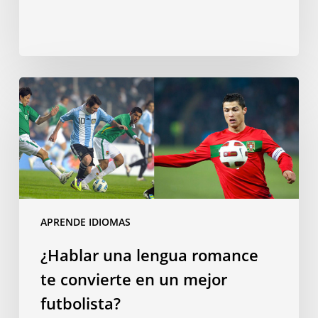
¿Hablar
una
lengua
romance
te
convierte
en
un
APRENDE IDIOMAS
mejor
¿Hablar una lengua romance
futbolista?
te convierte en un mejor
futbolista?