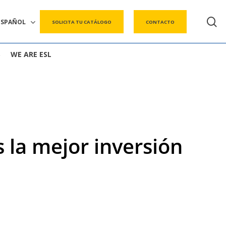
s
ESPAÑOL
SOLICITA TU CATÁLOGO
CONTACTO
S
WE ARE ESL
s la mejor inversión