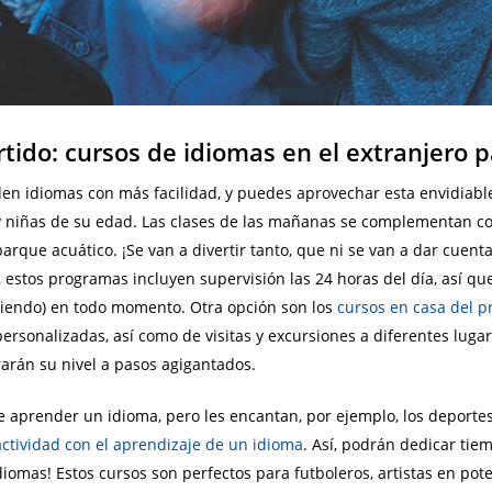
tido: cursos de idiomas en el extranjero p
n idiomas con más facilidad, y puedes aprovechar esta envidiable
y niñas de su edad. Las clases de las mañanas se complementan co
 parque acuático. ¡Se van a divertir tanto, que ni se van a dar cue
, estos programas incluyen supervisión las 24 horas del día, así q
irtiendo) en todo momento. Otra opción son los
cursos en casa del p
 personalizadas, así como de visitas y excursiones a diferentes lug
rarán su nivel a pasos agigantados.
de aprender un idioma, pero les encantan, por ejemplo, los deportes
ctividad con el aprendizaje de un idioma
. Así, podrán dedicar tie
iomas! Estos cursos son perfectos para futboleros, artistas en pot