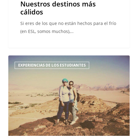
Nuestros destinos más
cálidos
Si eres de los que no están hechos para el frío
(en ESL, somos muchos),…
¡Sigue
EXPERIENCIAS DE LOS ESTUDIANTES
mis
pasos
en
Jordania!