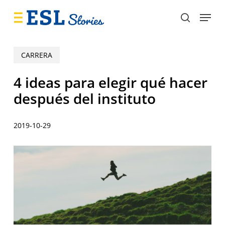
Skip
Menu
to
search
main
content
CARRERA
4 ideas para elegir qué hacer
después del instituto
2019-10-29