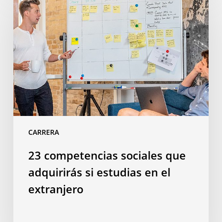
competencias
sociales
que
adquirirás
si
estudias
en
el
extranjero
CARRERA
23 competencias sociales que
adquirirás si estudias en el
extranjero