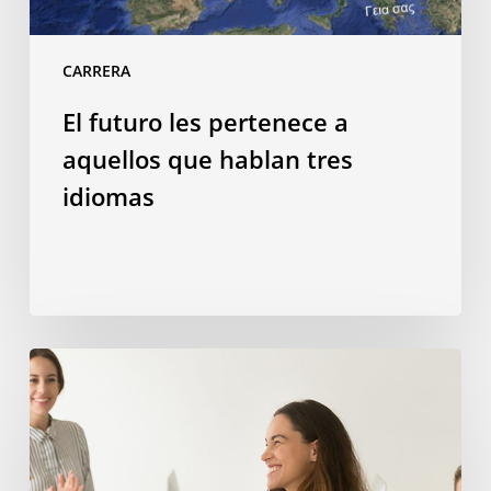
CARRERA
El futuro les pertenece a
aquellos que hablan tres
idiomas
Por
qué
estudiar
en
el