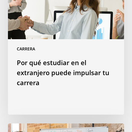
extranjero
puede
impulsar
tu
carrera
CARRERA
Por qué estudiar en el
extranjero puede impulsar tu
carrera
23