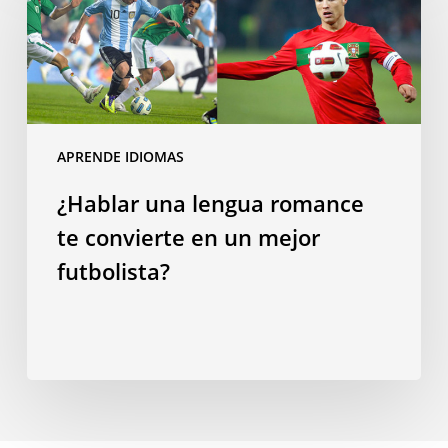
lengua
romance
te
convierte
en
un
APRENDE IDIOMAS
mejor
¿Hablar una lengua romance
futbolista?
te convierte en un mejor
futbolista?