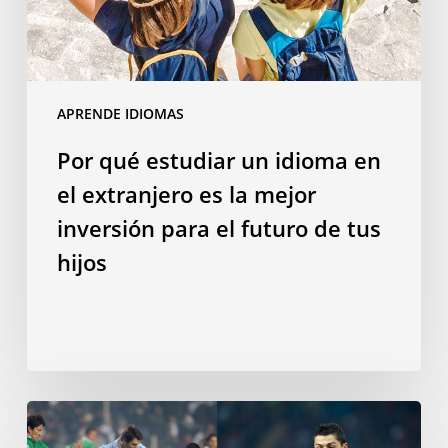
extranjero
es
la
mejor
APRENDE IDIOMAS
inversión
para
Por qué estudiar un idioma en
el
el extranjero es la mejor
futuro
de
inversión para el futuro de tus
tus
hijos
hijos
¿Hablar
una