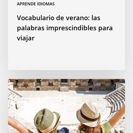
APRENDE IDIOMAS
Vocabulario de verano: las
palabras imprescindibles para
viajar
Por
qué
estudiar
un
idioma
en
el