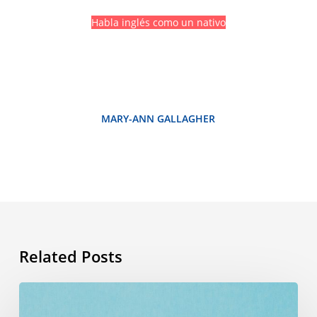
Habla inglés como un nativo
MARY-ANN GALLAGHER
Related Posts
Vocabulario
de