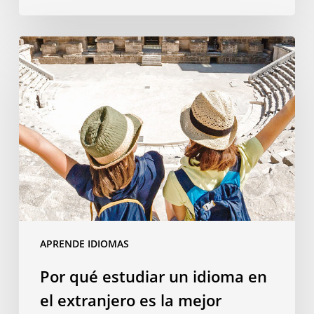
Por
qué
estudiar
un
idioma
en
el
extranjero
es
la
mejor
APRENDE IDIOMAS
inversión
para
Por qué estudiar un idioma en
el
el extranjero es la mejor
futuro