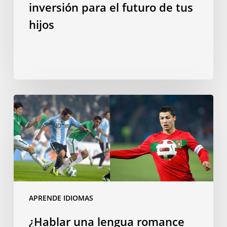
de
inversión para el futuro de tus
tus
hijos
hijos
¿Hablar
una
lengua
romance
te
convierte
en
un
APRENDE IDIOMAS
mejor
¿Hablar una lengua romance
futbolista?