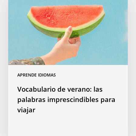
verano:
las
palabras
imprescindibles
para
viajar
APRENDE IDIOMAS
Vocabulario de verano: las
palabras imprescindibles para
viajar