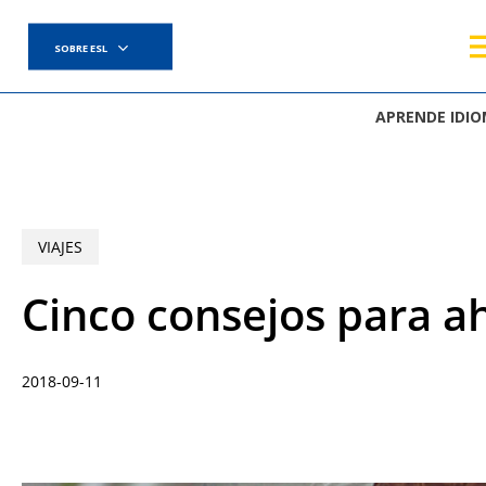
Skip
to
SOBRE ESL
main
content
APRENDE IDI
VIAJES
Cinco consejos para ah
2018-09-11