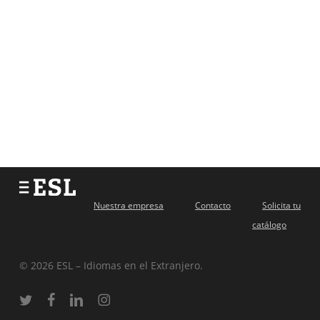
Nuestra empresa
Contacto
Solicita tu
catálogo
© 2026 ESL – Idiomas en el Extranjero.
twitter
facebook
linkedin
instagram