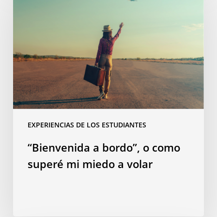
bordo”,
o
como
superé
mi
miedo
a
volar
EXPERIENCIAS DE LOS ESTUDIANTES
“Bienvenida a bordo”, o como
superé mi miedo a volar