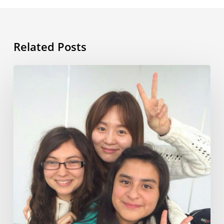
Related Posts
Mi
vida
en
Corea