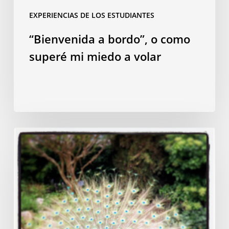
EXPERIENCIAS DE LOS ESTUDIANTES
“Bienvenida a bordo”, o como
superé mi miedo a volar
Mi
curso
de
francés
en
Ruan