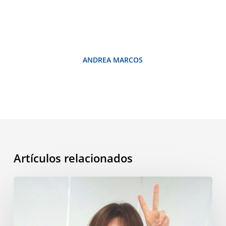
ANDREA MARCOS
Artículos relacionados
Mi
vida
en
Corea