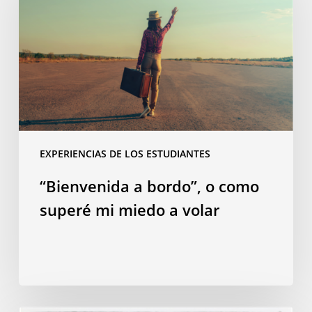
o
como
superé
mi
miedo
a
volar
EXPERIENCIAS DE LOS ESTUDIANTES
“Bienvenida a bordo”, o como
superé mi miedo a volar