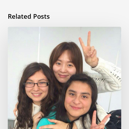
Related Posts
Mi
vida
en
Corea