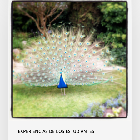
Mi
curso
de
francés
en
Ruan
EXPERIENCIAS DE LOS ESTUDIANTES