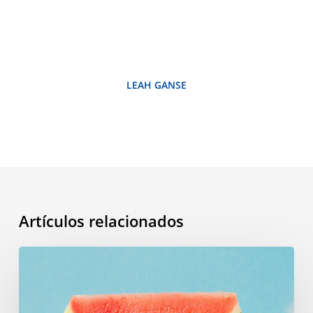
LEAH GANSE
Artículos relacionados
Vocabulario
de
verano:
las