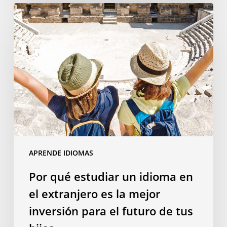
Por
qué
estudiar
un
idioma
en
el
extranjero
es
la
mejor
APRENDE IDIOMAS
inversión
para
Por qué estudiar un idioma en
el
el extranjero es la mejor
futuro
de
inversión para el futuro de tus
tus