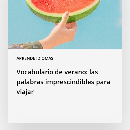
palabras
imprescindibles
para
viajar
APRENDE IDIOMAS
Vocabulario de verano: las
palabras imprescindibles para
viajar