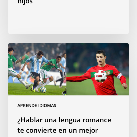
hijos
hijos
¿Hablar
una
lengua
romance
te
convierte
en
un
APRENDE IDIOMAS
mejor
¿Hablar una lengua romance
futbolista?
te convierte en un mejor