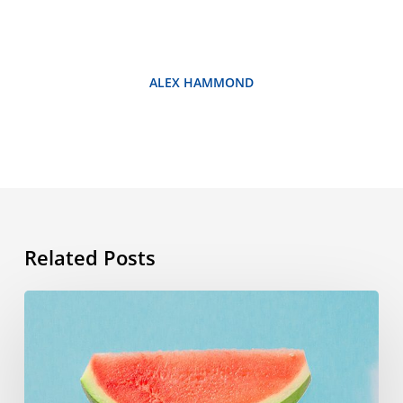
ALEX HAMMOND
Related Posts
Vocabulario
de
verano:
las
palabras