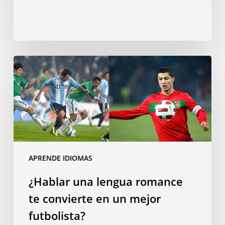
¿Hablar
una
lengua
romance
te
convierte
en
un
APRENDE IDIOMAS
mejor
¿Hablar una lengua romance
futbolista?
te convierte en un mejor
futbolista?