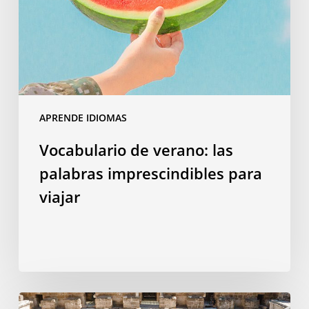
imprescindibles
para
viajar
APRENDE IDIOMAS
Vocabulario de verano: las
palabras imprescindibles para
viajar
Por