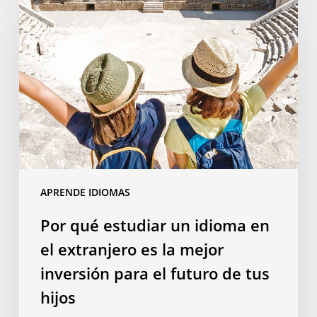
qué
estudiar
un
idioma
en
el
extranjero
es
la
mejor
APRENDE IDIOMAS
inversión
para
Por qué estudiar un idioma en
el
el extranjero es la mejor
futuro
de
inversión para el futuro de tus
tus
hijos
hijos