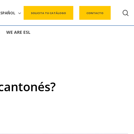
s
ESPAÑOL
SOLICITA TU CATÁLOGO
CONTACTO
S
WE ARE ESL
 cantonés?