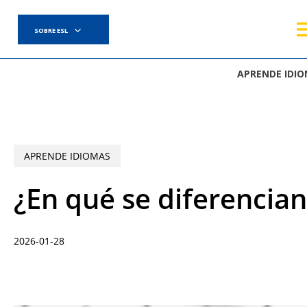
Skip
to
SOBRE ESL
main
content
APRENDE IDI
APRENDE IDIOMAS
¿En qué se diferencian
2026-01-28