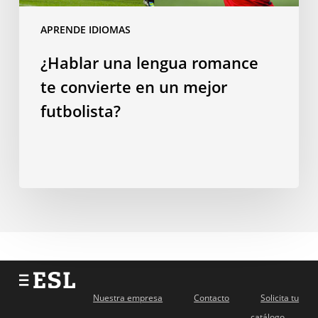
en
un
APRENDE IDIOMAS
mejor
¿Hablar una lengua romance
futbolista?
te convierte en un mejor
futbolista?
Nuestra empresa
Contacto
Solicita tu
catálogo