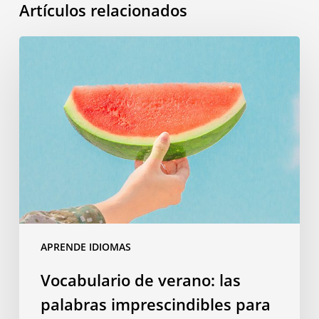
Artículos relacionados
Vocabulario
de
verano:
las
palabras
imprescindibles
para
viajar
APRENDE IDIOMAS
Vocabulario de verano: las
palabras imprescindibles para