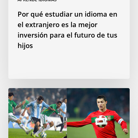
inversión
para
Por qué estudiar un idioma en
el
el extranjero es la mejor
futuro
de
inversión para el futuro de tus
tus
hijos
hijos
¿Hablar
una
lengua
romance
te
convierte